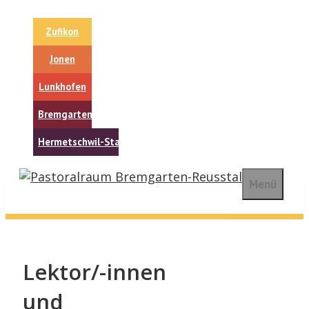
Springe
zum
Zufikon
Inhalt
Jonen
Lunkhofen
Bremgarten
Hermetschwil-Staffeln
Menü
Lektor/-innen
und