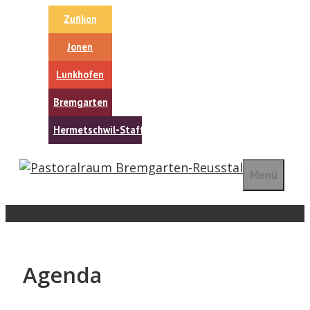
Springe
Zufikon
zum
Inhalt
Jonen
Lunkhofen
Bremgarten
Hermetschwil-Staffeln
Menü
Agenda