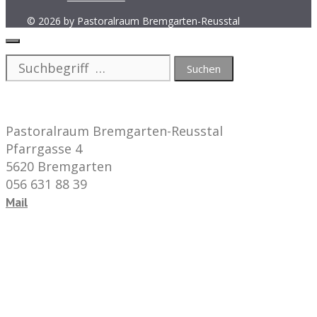
© 2026 by Pastoralraum Bremgarten-Reusstal
Schliessen
Suche
nach:
Pastoralraum Bremgarten-Reusstal
Pfarrgasse 4
5620 Bremgarten
056 631 88 39
Mail