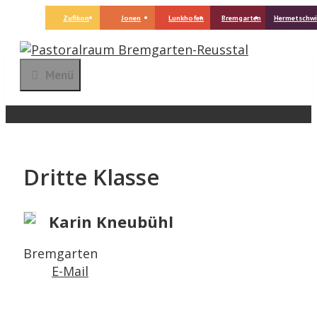
Springe
Zufikon
Jonen
Lunkhofen
Bremgarten
Hermetschwil
zum
Inhalt
Menü
Dritte Klasse
Karin Kneubühl
Bremgarten
E-Mail