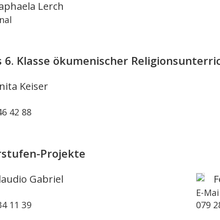
aphaela Lerch
nal
is 6. Klasse ökumenischer Religionsunterri
nita Keiser
l
46 42 88
stufen-Projekte
laudio Gabriel
F
l
E-Mai
34 11 39
079 2