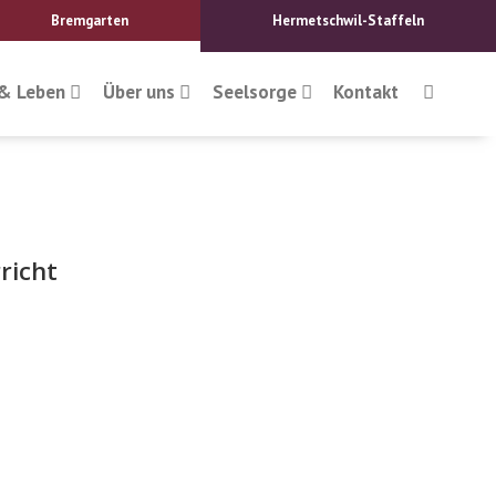
Bremgarten
Hermetschwil-Staffeln
& Leben
Über uns
Seelsorge
Kontakt
richt