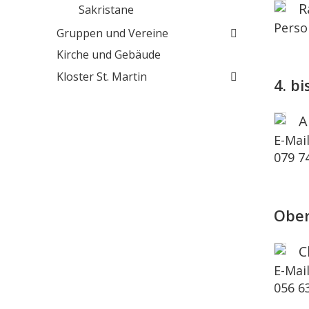
R
Sakristane
Perso
Gruppen und Vereine
Kirche und Gebäude
Kloster St. Martin
4. b
A
E-Mai
079 7
Ober
C
E-Mai
056 6