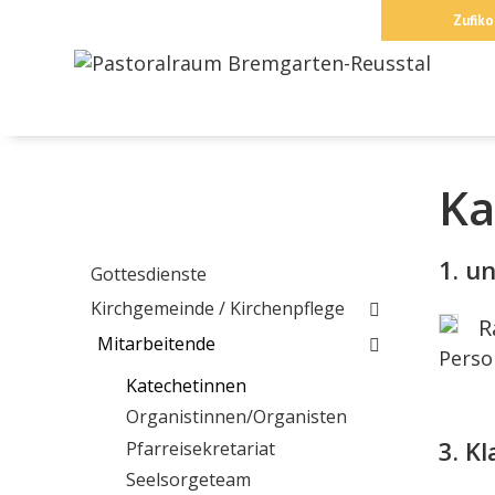
Springe
Zufiko
zum
Inhalt
Ka
1. u
Gottesdienste
Kirchgemeinde / Kirchenpflege
R
Mitarbeitende
Perso
Katechetinnen
Organistinnen/Organisten
3. K
Pfarreisekretariat
Seelsorgeteam