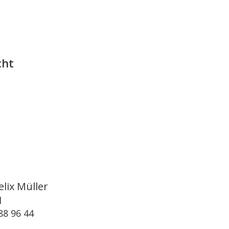
cht
elix Müller
l
88 96 44