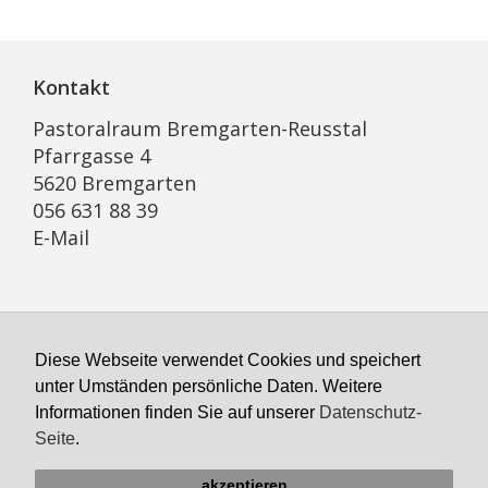
Kontakt
Pastoralraum Bremgarten-Reusstal
Pfarrgasse 4
5620 Bremgarten
056 631 88 39
E-Mail
Öffnungszeiten Sekretariat
Diese Webseite verwendet Cookies und speichert
Montag geschlossen
unter Umständen persönliche Daten. Weitere
Dienstag bis Freitag
Informationen finden Sie auf unserer
Datenschutz-
8:00 bis 11:00, 14:00–16:00 Uhr
Seite
.
akzeptieren