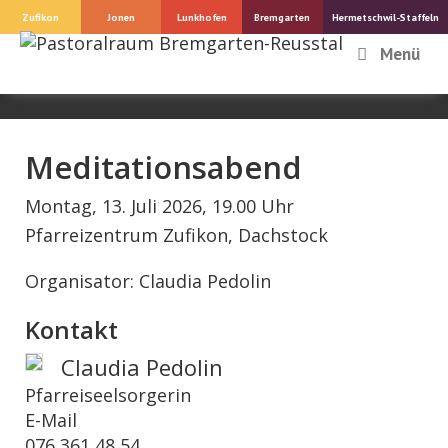
Springe
Zufikon
Jonen
Lunkhofen
Bremgarten
Hermetschwil-Staffeln
zum
Menü
Inhalt
Meditationsabend
Montag, 13. Juli 2026, 19.00 Uhr
Pfarreizentrum Zufikon, Dachstock
Organisator: Claudia Pedolin
Kontakt
Claudia Pedolin
Pfarreiseelsorgerin
E-Mail
076 361 48 54