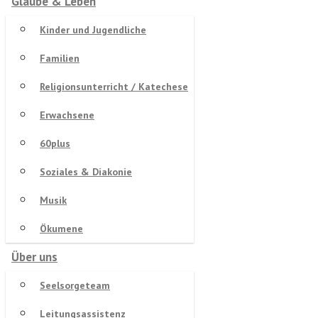
Glaube & Leben
Kinder und Jugendliche
Familien
Religionsunterricht / Katechese
Erwachsene
60plus
Soziales & Diakonie
Musik
Ökumene
Über uns
Seelsorgeteam
Leitungsassistenz