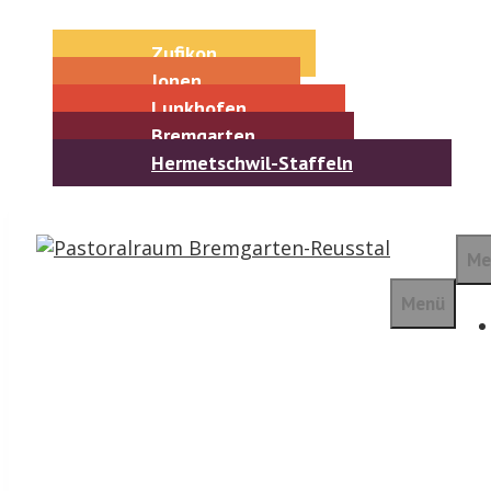
Springe
zum
Zufikon
Inhalt
Jonen
Lunkhofen
Bremgarten
Hermetschwil-Staffeln
Me
Menü