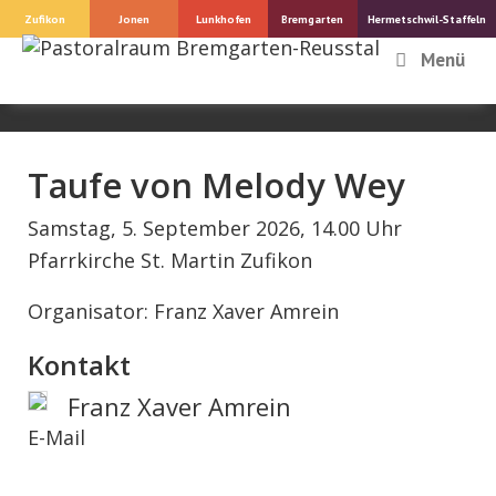
Springe
Zufikon
Jonen
Lunkhofen
Bremgarten
Hermetschwil-Staffeln
zum
Menü
Inhalt
Taufe von Melody Wey
Samstag, 5. September 2026, 14.00 Uhr
Pfarrkirche St. Martin Zufikon
Organisator: Franz Xaver Amrein
Kontakt
Franz Xaver Amrein
E-Mail