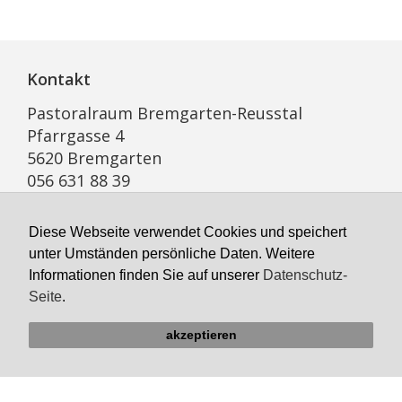
Kontakt
Pastoralraum Bremgarten-Reusstal
Pfarrgasse 4
5620 Bremgarten
056 631 88 39
E-Mail
Diese Webseite verwendet Cookies und speichert
unter Umständen persönliche Daten. Weitere
Informationen finden Sie auf unserer
Datenschutz-
Öffnungszeiten Sekretariat
Seite
.
Montag geschlossen
Dienstag bis Freitag
akzeptieren
8:00 bis 11:00, 14:00–16:00 Uhr