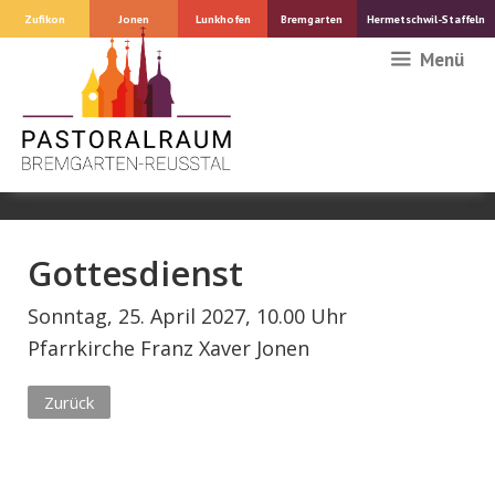
Springe
Zufikon
Jonen
Lunkhofen
Bremgarten
Hermetschwil-Staffeln
zum
Menü
Inhalt
Gottesdienst
Sonntag, 25. April 2027, 10.00 Uhr
Pfarrkirche Franz Xaver Jonen
Zurück