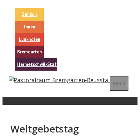
Springe
zum
Zufikon
Inhalt
Jonen
Lunkhofen
Bremgarten
Hermetschwil-Staffeln
Menü
Weltgebetstag