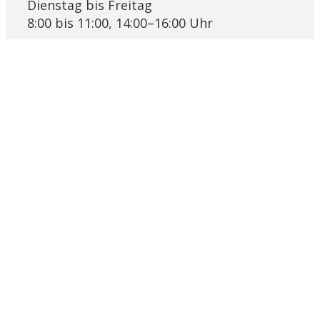
Dienstag bis Freitag
8:00 bis 11:00, 14:00–16:00 Uhr
Links
Pfarrblatt Lichtblick
KRSD Mutschellen-Reusstal
Online-Beratung der Caritas Aargau
Bremgarter Hilfswerk Projekt Synesius
Religionslandschaft Schweiz
Ökumenische Eheberatungsstelle
Impressum
Datenschutz
© 2026 by Pastoralraum Bremgarten-Reusstal