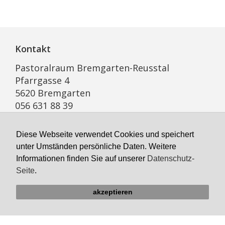
Kontakt
Pastoralraum Bremgarten-Reusstal
Pfarrgasse 4
5620 Bremgarten
056 631 88 39
E-Mail
Diese Webseite verwendet Cookies und speichert
unter Umständen persönliche Daten. Weitere
Informationen finden Sie auf unserer
Datenschutz-
Öffnungszeiten Sekretariat
Seite
.
Montag geschlossen
Dienstag bis Freitag
akzeptieren
8:00 bis 11:00, 14:00–16:00 Uhr