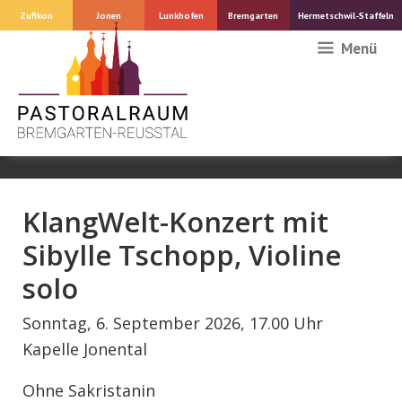
Springe
Zufikon
Jonen
Lunkhofen
Bremgarten
Hermetschwil-Staffeln
zum
Menü
Inhalt
KlangWelt-Konzert mit
Sibylle Tschopp, Violine
solo
Sonntag, 6. September 2026, 17.00 Uhr
Kapelle Jonental
Ohne Sakristanin