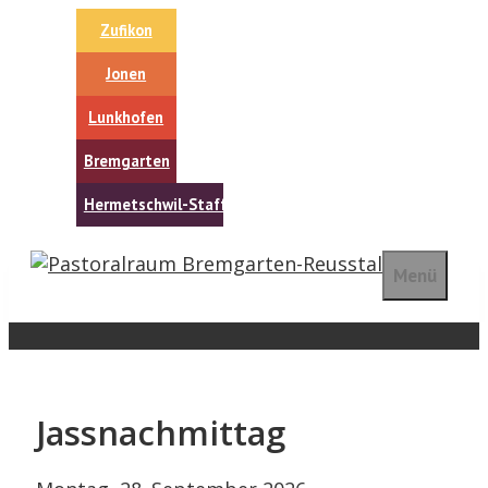
Springe
Zufikon
zum
Inhalt
Jonen
Lunkhofen
Bremgarten
Hermetschwil-Staffeln
Menü
Jassnachmittag