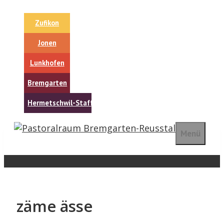
Springe
zum
Zufikon
Inhalt
Jonen
Lunkhofen
Bremgarten
Hermetschwil-Staffeln
Menü
zäme ässe