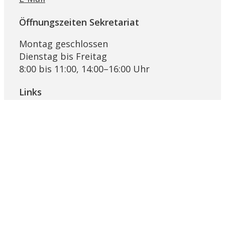
Öffnungszeiten Sekretariat
Montag geschlossen
Dienstag bis Freitag
8:00 bis 11:00, 14:00–16:00 Uhr
Links
Pfarrblatt Lichtblick
KRSD Mutschellen-Reusstal
Online-Beratung der Caritas Aargau
Bremgarter Hilfswerk Projekt Synesius
Religionslandschaft Schweiz
Ökumenische Eheberatungsstelle