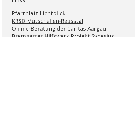
Pfarrblatt Lichtblick
KRSD Mutschellen-Reusstal
Online-Beratung der Caritas Aargau
Bremgarter Hilfswerk Projekt Synesius
Religionslandschaft Schweiz
Ökumenische Eheberatungsstelle
Impressum
Datenschutz
© 2026 by Pastoralraum Bremgarten-Reusstal
Schliessen
Suche
nach: