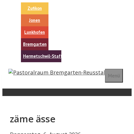
Springe
Zufikon
zum
Inhalt
Jonen
Lunkhofen
Bremgarten
Hermetschwil-Staffeln
Menü
zäme ässe