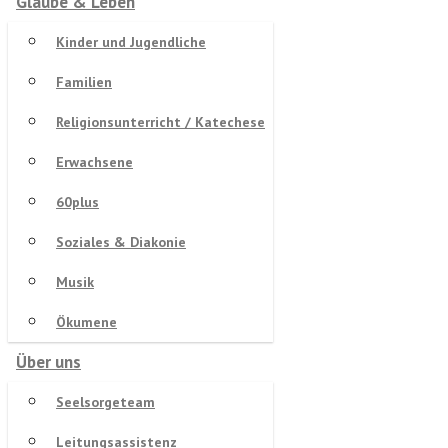
Glaube & Leben
Kinder und Jugendliche
Familien
Religionsunterricht / Katechese
Erwachsene
60plus
Soziales & Diakonie
Musik
Ökumene
Über uns
Seelsorgeteam
Leitungsassistenz