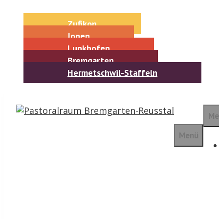
Springe
zum
Zufikon
Inhalt
Jonen
Lunkhofen
Bremgarten
Hermetschwil-Staffeln
Me
Menü