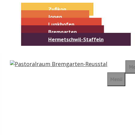
Springe
Zufikon
zum
Jonen
Inhalt
Lunkhofen
Bremgarten
Hermetschwil-Staffeln
Me
Menü