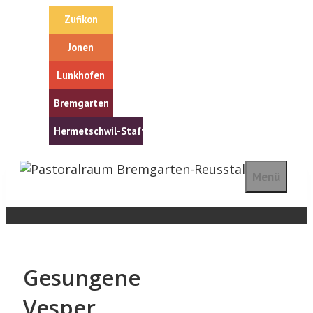
Springe
Zufikon
zum
Inhalt
Jonen
Lunkhofen
Bremgarten
Hermetschwil-Staffeln
Menü
Gesungene
Vesper