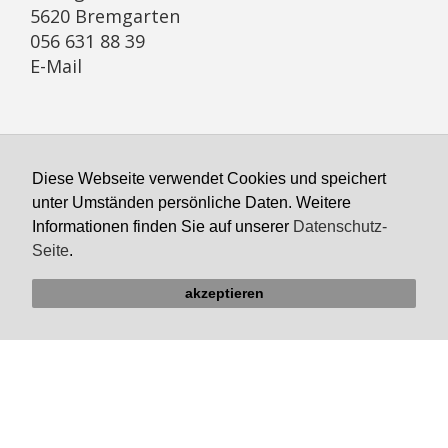
5620 Bremgarten
056 631 88 39
E-Mail
Öffnungszeiten Sekretariat
Diese Webseite verwendet Cookies und speichert
Montag geschlossen
unter Umständen persönliche Daten. Weitere
Dienstag bis Freitag
Informationen finden Sie auf unserer
Datenschutz-
8:00 bis 11:00, 14:00–16:00 Uhr
Seite
.
akzeptieren
Links
Pfarrblatt Lichtblick
KRSD Mutschellen-Reusstal
Online-Beratung der Caritas Aargau
Bremgarter Hilfswerk Projekt Synesius