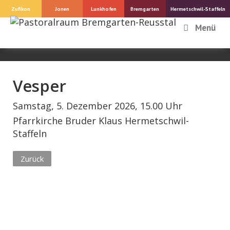
Springe
Zufikon
Jonen
Lunkhofen
Bremgarten
Hermetschwil-Staffeln
zum
Menü
Inhalt
Vesper
Samstag, 5. Dezember 2026, 15.00 Uhr
Pfarrkirche Bruder Klaus Hermetschwil-
Staffeln
Zurück