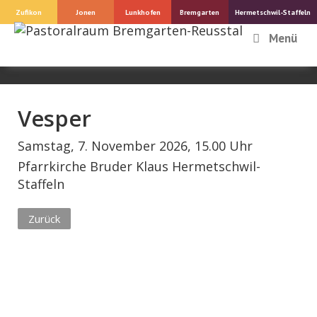
Springe
Zufikon
Jonen
Lunkhofen
Bremgarten
Hermetschwil-Staffeln
zum
Menü
Inhalt
Vesper
Samstag, 7. November 2026, 15.00 Uhr
Pfarrkirche Bruder Klaus Hermetschwil-
Staffeln
Zurück