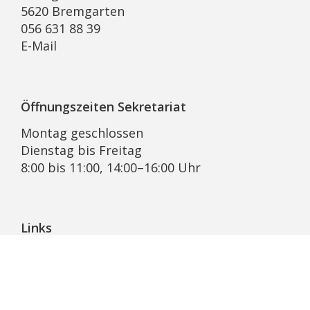
5620 Bremgarten
056 631 88 39
E-Mail
Öffnungszeiten Sekretariat
Montag geschlossen
Dienstag bis Freitag
8:00 bis 11:00, 14:00–16:00 Uhr
Links
Pfarrblatt Lichtblick
KRSD Mutschellen-Reusstal
Online-Beratung der Caritas Aargau
Bremgarter Hilfswerk Projekt Synesius