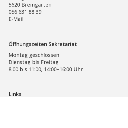
5620 Bremgarten
056 631 88 39
E-Mail
Öffnungszeiten Sekretariat
Montag geschlossen
Dienstag bis Freitag
8:00 bis 11:00, 14:00–16:00 Uhr
Links
Pfarrblatt Lichtblick
KRSD Mutschellen-Reusstal
Online-Beratung der Caritas Aargau
Bremgarter Hilfswerk Projekt Synesius