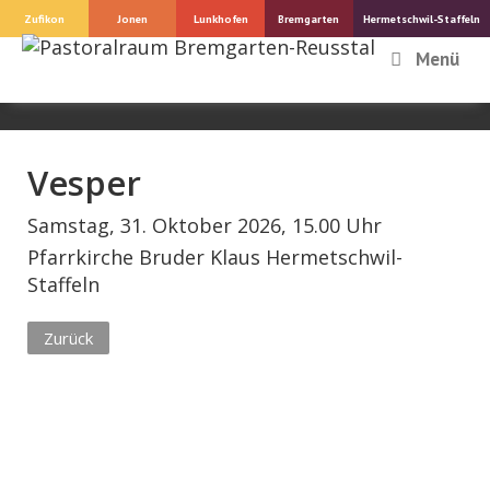
Springe
Zufikon
Jonen
Lunkhofen
Bremgarten
Hermetschwil-Staffeln
zum
Menü
Inhalt
Vesper
Samstag, 31. Oktober 2026, 15.00 Uhr
Pfarrkirche Bruder Klaus Hermetschwil-
Staffeln
Zurück