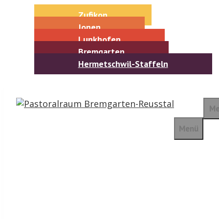
Springe
Zufikon
zum
Jonen
Inhalt
Lunkhofen
Bremgarten
Hermetschwil-Staffeln
Me
Menü