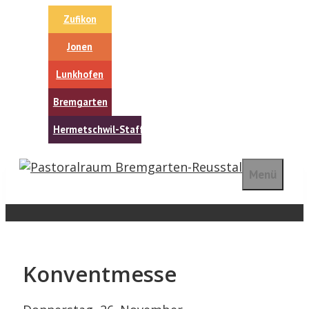
Springe
Zufikon
zum
Inhalt
Jonen
Lunkhofen
Bremgarten
Hermetschwil-Staffeln
Menü
Konventmesse