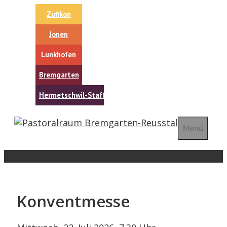
Springe
Zufikon
zum
Inhalt
Jonen
Lunkhofen
Bremgarten
Hermetschwil-Staffeln
Menü
Konventmesse