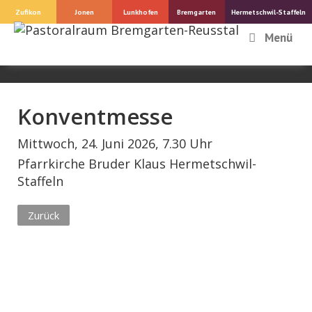
Springe
Zufikon
Jonen
Lunkhofen
Bremgarten
Hermetschwil-Staffeln
zum
Menü
Inhalt
Konventmesse
Mittwoch, 24. Juni 2026, 7.30 Uhr
Pfarrkirche Bruder Klaus Hermetschwil-
Staffeln
Zurück