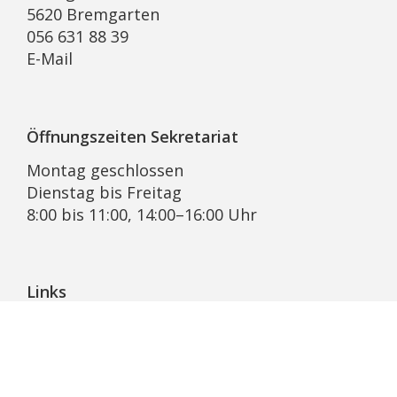
5620 Bremgarten
056 631 88 39
E-Mail
Öffnungszeiten Sekretariat
Montag geschlossen
Dienstag bis Freitag
8:00 bis 11:00, 14:00–16:00 Uhr
Links
Pfarrblatt Lichtblick
KRSD Mutschellen-Reusstal
Online-Beratung der Caritas Aargau
Bremgarter Hilfswerk Projekt Synesius