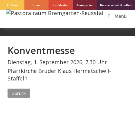
Springe
Zufikon
Jonen
Lunkhofen
Bremgarten
Hermetschwil-Staffeln
zum
Menü
Inhalt
Konventmesse
Dienstag, 1. September 2026, 7.30 Uhr
Pfarrkirche Bruder Klaus Hermetschwil-
Staffeln
Zurück