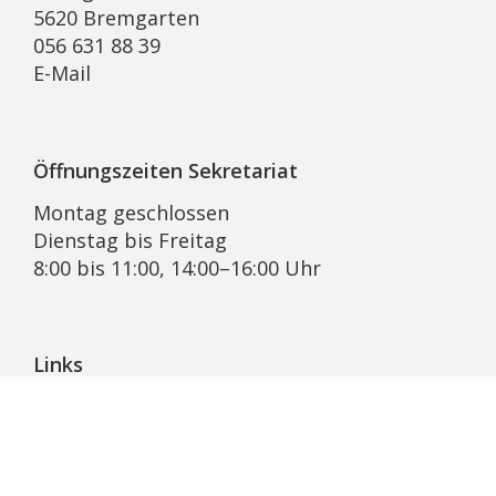
5620 Bremgarten
056 631 88 39
E-Mail
Öffnungszeiten Sekretariat
Montag geschlossen
Dienstag bis Freitag
8:00 bis 11:00, 14:00–16:00 Uhr
Links
Pfarrblatt Lichtblick
KRSD Mutschellen-Reusstal
Online-Beratung der Caritas Aargau
Bremgarter Hilfswerk Projekt Synesius