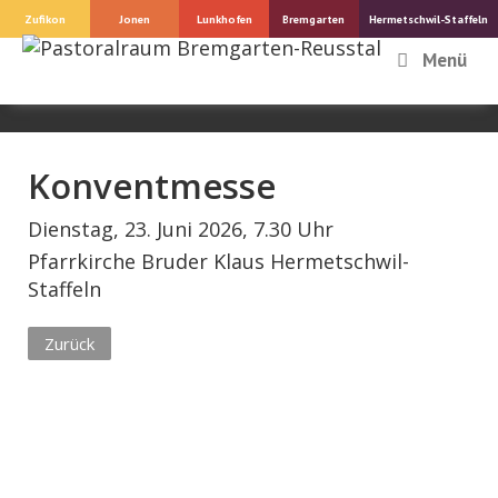
Springe
Zufikon
Jonen
Lunkhofen
Bremgarten
Hermetschwil-Staffeln
zum
Menü
Inhalt
Konventmesse
Dienstag, 23. Juni 2026, 7.30 Uhr
Pfarrkirche Bruder Klaus Hermetschwil-
Staffeln
Zurück