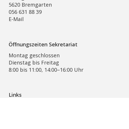
5620 Bremgarten
056 631 88 39
E-Mail
Öffnungszeiten Sekretariat
Montag geschlossen
Dienstag bis Freitag
8:00 bis 11:00, 14:00–16:00 Uhr
Links
Pfarrblatt Lichtblick
KRSD Mutschellen-Reusstal
Online-Beratung der Caritas Aargau
Bremgarter Hilfswerk Projekt Synesius