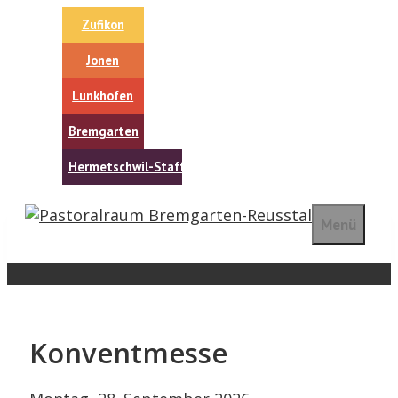
Springe
Zufikon
zum
Inhalt
Jonen
Lunkhofen
Bremgarten
Hermetschwil-Staffeln
Menü
Konventmesse