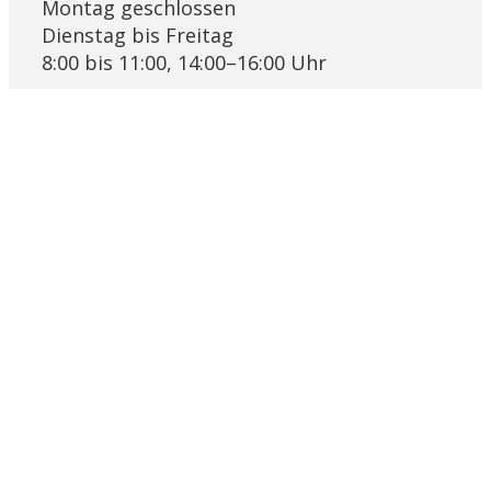
Montag geschlossen
Dienstag bis Freitag
8:00 bis 11:00, 14:00–16:00 Uhr
Links
Pfarrblatt Lichtblick
KRSD Mutschellen-Reusstal
Online-Beratung der Caritas Aargau
Bremgarter Hilfswerk Projekt Synesius
Religionslandschaft Schweiz
Ökumenische Eheberatungsstelle
Impressum
Datenschutz
© 2026 by Pastoralraum Bremgarten-Reusstal