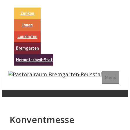
Springe
zum
Zufikon
Inhalt
Jonen
Lunkhofen
Bremgarten
Hermetschwil-Staffeln
Menü
Konventmesse