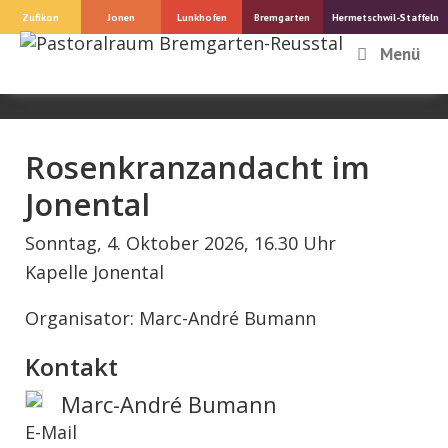
Springe
Zufikon
Jonen
Lunkhofen
Bremgarten
Hermetschwil-Staffeln
zum
Menü
Inhalt
Rosenkranzandacht im
Jonental
Sonntag, 4. Oktober 2026, 16.30 Uhr
Kapelle Jonental
Organisator: Marc-André Bumann
Kontakt
Marc-André Bumann
E-Mail