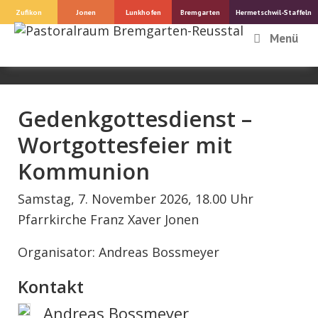
Springe
Zufikon
Jonen
Lunkhofen
Bremgarten
Hermetschwil-Staffeln
zum
Menü
Inhalt
Gedenkgottesdienst –
Wortgottesfeier mit
Kommunion
Samstag, 7. November 2026, 18.00 Uhr
Pfarrkirche Franz Xaver Jonen
Organisator: Andreas Bossmeyer
Kontakt
Andreas Bossmeyer