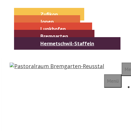
Springe
zum
Zufikon
Inhalt
Jonen
Lunkhofen
Bremgarten
Hermetschwil-Staffeln
Me
Menü