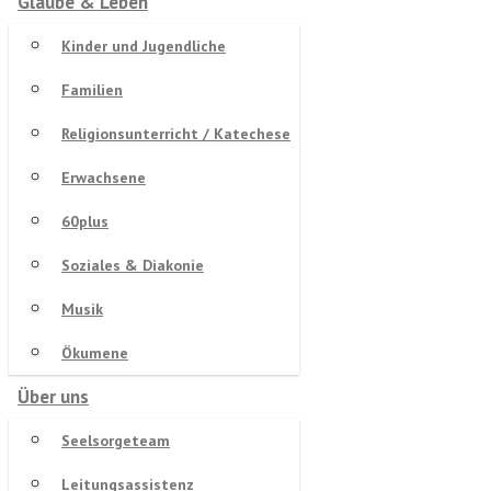
Glaube & Leben
Kinder und Jugendliche
Familien
Religionsunterricht / Katechese
Erwachsene
60plus
Soziales & Diakonie
Musik
Ökumene
Über uns
Seelsorgeteam
Leitungsassistenz