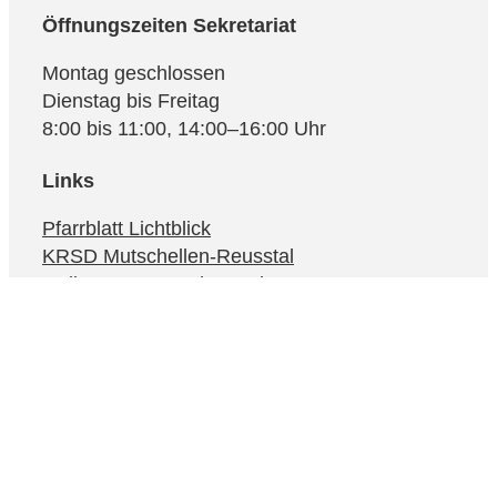
Öffnungszeiten Sekretariat
Montag geschlossen
Dienstag bis Freitag
8:00 bis 11:00, 14:00–16:00 Uhr
Links
Pfarrblatt Lichtblick
KRSD Mutschellen-Reusstal
Online-Beratung der Caritas Aargau
Bremgarter Hilfswerk Projekt Synesius
Religionslandschaft Schweiz
Ökumenische Eheberatungsstelle
Impressum