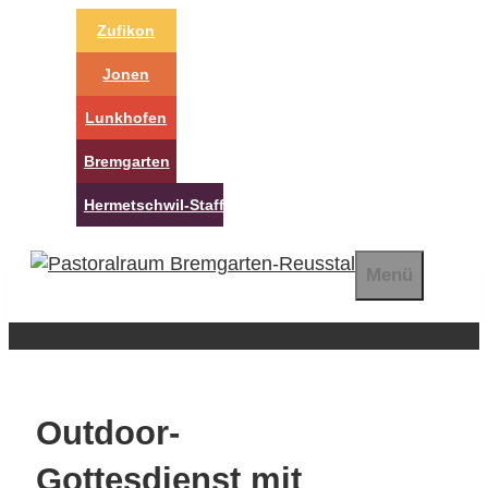
Springe
Zufikon
zum
Inhalt
Jonen
Lunkhofen
Bremgarten
Hermetschwil-Staffeln
Menü
Outdoor-
Gottesdienst mit