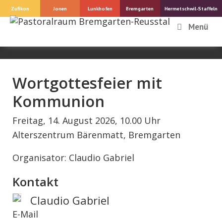
Springe
Zufikon
Jonen
Lunkhofen
Bremgarten
Hermetschwil-Staffeln
zum
Menü
Inhalt
Wortgottesfeier mit
Kommunion
Freitag, 14. August 2026, 10.00 Uhr
Alterszentrum Bärenmatt, Bremgarten
Organisator: Claudio Gabriel
Kontakt
Claudio Gabriel
E-Mail