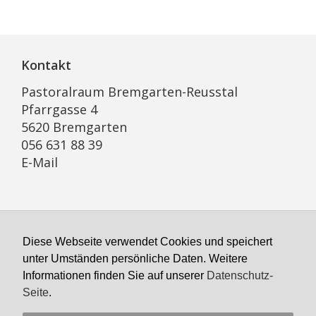
Kontakt
Pastoralraum Bremgarten-Reusstal
Pfarrgasse 4
5620 Bremgarten
056 631 88 39
E-Mail
Öffnungszeiten Sekretariat
Diese Webseite verwendet Cookies und speichert
Montag geschlossen
unter Umständen persönliche Daten. Weitere
Dienstag bis Freitag
Informationen finden Sie auf unserer
Datenschutz-
8:00 bis 11:00, 14:00–16:00 Uhr
Seite
.