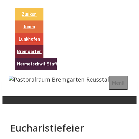
Springe
zum
Zufikon
Inhalt
Jonen
Lunkhofen
Bremgarten
Hermetschwil-Staffeln
Menü
Eucharistiefeier