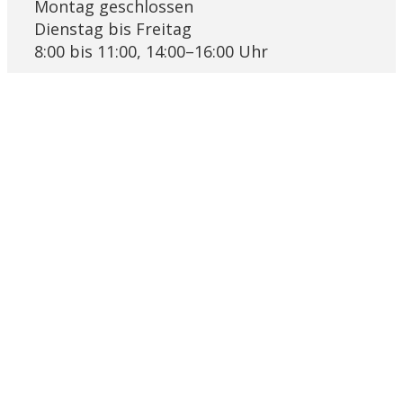
Montag geschlossen
Dienstag bis Freitag
8:00 bis 11:00, 14:00–16:00 Uhr
Links
Pfarrblatt Lichtblick
KRSD Mutschellen-Reusstal
Online-Beratung der Caritas Aargau
Bremgarter Hilfswerk Projekt Synesius
Religionslandschaft Schweiz
Ökumenische Eheberatungsstelle
Impressum
Datenschutz
© 2026 by Pastoralraum Bremgarten-Reusstal