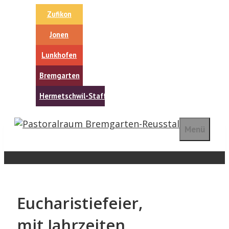
Springe
Zufikon
zum
Inhalt
Jonen
Lunkhofen
Bremgarten
Hermetschwil-Staffeln
Menü
Eucharistiefeier,
mit Jahrzeiten