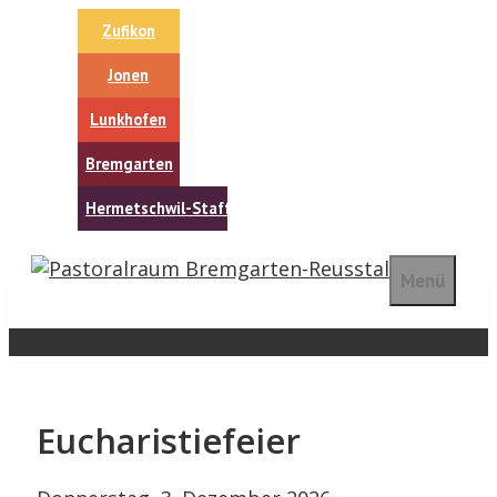
Springe
Zufikon
zum
Inhalt
Jonen
Lunkhofen
Bremgarten
Hermetschwil-Staffeln
Menü
Eucharistiefeier