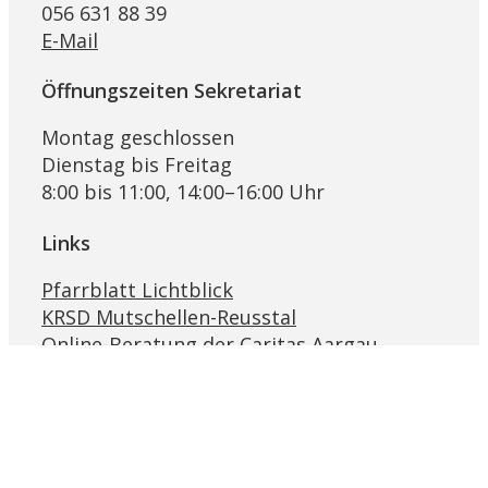
056 631 88 39
E-Mail
Öffnungszeiten Sekretariat
Montag geschlossen
Dienstag bis Freitag
8:00 bis 11:00, 14:00–16:00 Uhr
Links
Pfarrblatt Lichtblick
KRSD Mutschellen-Reusstal
Online-Beratung der Caritas Aargau
Bremgarter Hilfswerk Projekt Synesius
Religionslandschaft Schweiz
Ökumenische Eheberatungsstelle