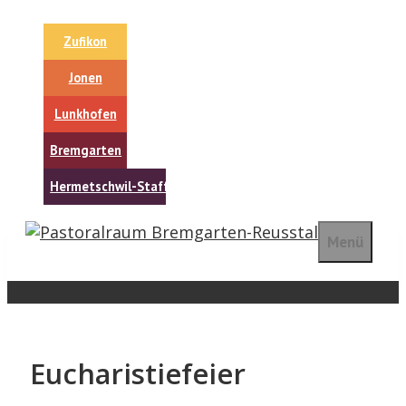
Springe
zum
Zufikon
Inhalt
Jonen
Lunkhofen
Bremgarten
Hermetschwil-Staffeln
Menü
Eucharistiefeier