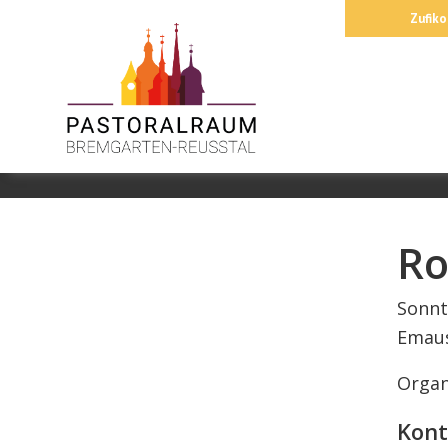
Springe
Zufiko
zum
Inhalt
Ro
Sonnt
Emaus
Organ
Kont