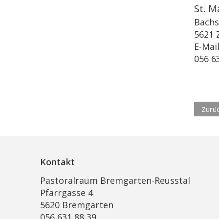
St. M
Bachs
5621 
E-Mai
056 6
Zurü
Kontakt
Pastoralraum Bremgarten-Reusstal
Pfarrgasse 4
5620 Bremgarten
056 631 88 39