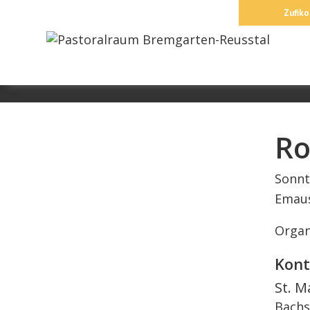
Springe
Zufiko
zum
Inhalt
Ro
Sonnt
Emaus
Organ
Kont
St. M
Bachs