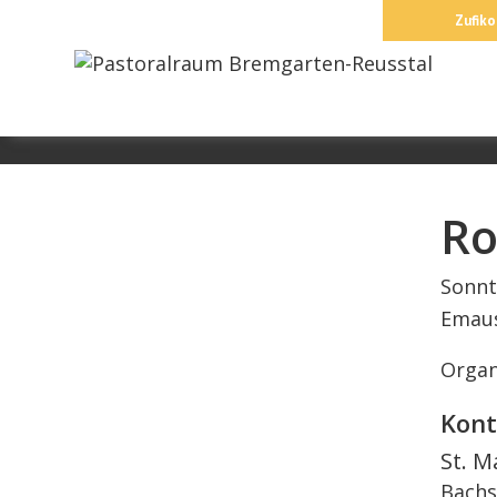
Springe
Zufiko
zum
Inhalt
Ro
Sonnt
Emaus
Organ
Kont
St. M
Bachs