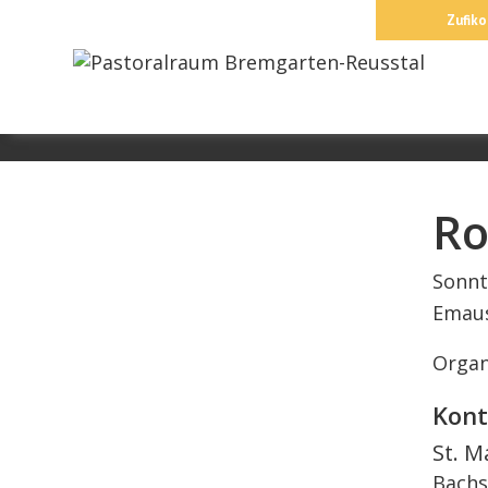
Springe
Zufiko
zum
Inhalt
Ro
Sonnt
Emaus
Organ
Kont
St. M
Bachs