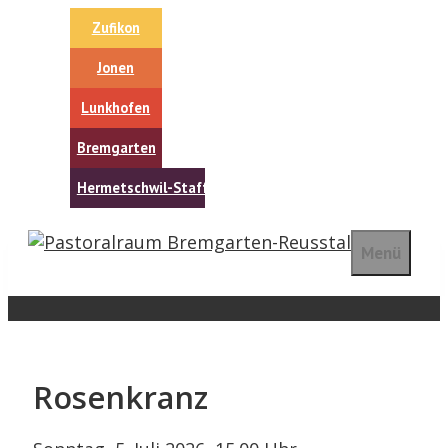
Springe
Zufikon
zum
Inhalt
Jonen
Lunkhofen
Bremgarten
Hermetschwil-Staffeln
Menü
Rosenkranz