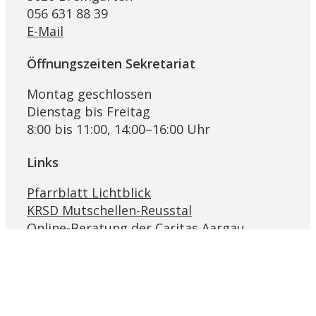
056 631 88 39
E-Mail
Öffnungszeiten Sekretariat
Montag geschlossen
Dienstag bis Freitag
8:00 bis 11:00, 14:00–16:00 Uhr
Links
Pfarrblatt Lichtblick
KRSD Mutschellen-Reusstal
Online-Beratung der Caritas Aargau
Bremgarter Hilfswerk Projekt Synesius
Religionslandschaft Schweiz
Ökumenische Eheberatungsstelle