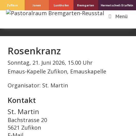
Springe
Zufikon
Jonen
Lunkhofen
Bremgarten
Hermetschwil-Staffeln
zum
Menü
Inhalt
Rosenkranz
Sonntag, 21. Juni 2026, 15.00 Uhr
Emaus-Kapelle Zufikon, Emauskapelle
Organisator: St. Martin
Kontakt
St. Martin
Bachstrasse 20
5621 Zufikon
E-Mail