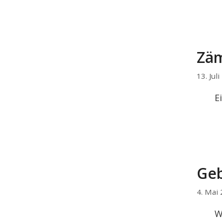
Zäm
13. Jul
E
Geb
4. Mai
W