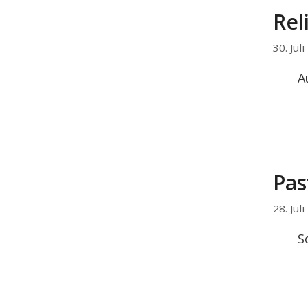
Rel
30. Jul
A
Pas
28. Jul
S