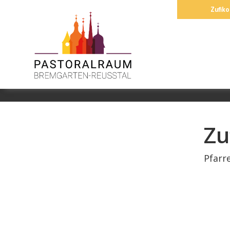
Springe
Zufiko
zum
Inhalt
Zu
Pfarre