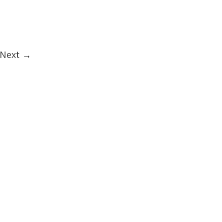
ge
Next
→