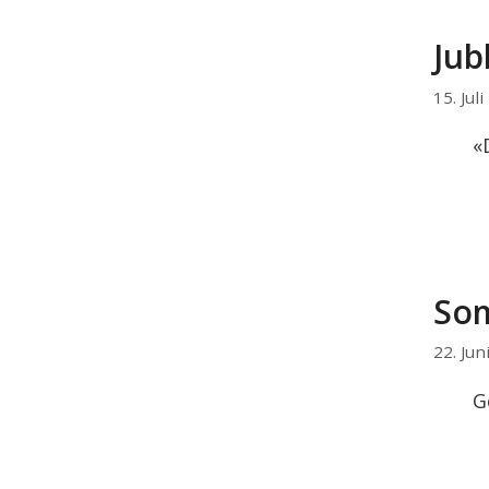
Jub
15. Jul
«
Som
22. Jun
G