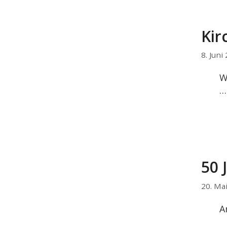
Kir
8. Juni
W
50 
20. Ma
A