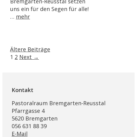
Bremgarten-Reusstal setzen
uns ein für den Segen für alle!
…
mehr
Ältere Beiträge
Page
Page
1
2
Next
→
Kontakt
Pastoralraum Bremgarten-Reusstal
Pfarrgasse 4
5620 Bremgarten
056 631 88 39
E-Mail