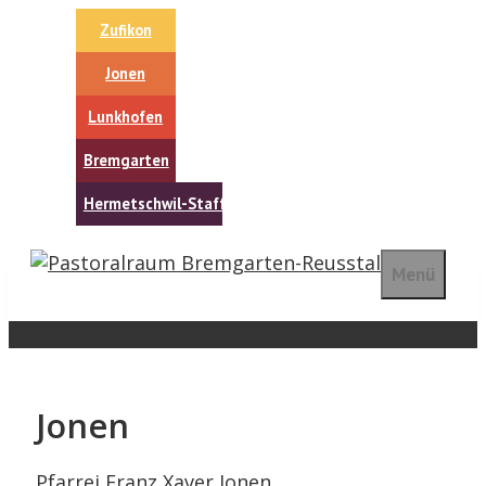
Springe
Zufikon
zum
Inhalt
Jonen
Lunkhofen
Bremgarten
Hermetschwil-Staffeln
Menü
Jonen
Pfarrei Franz Xaver Jonen