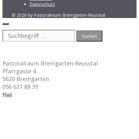
Datenschutz
© 2026 by Pastoralraum Bremgarten-Reusstal
Schliessen
Suche
nach:
Pastoralraum Bremgarten-Reusstal
Pfarrgasse 4
5620 Bremgarten
056 631 88 39
Mail