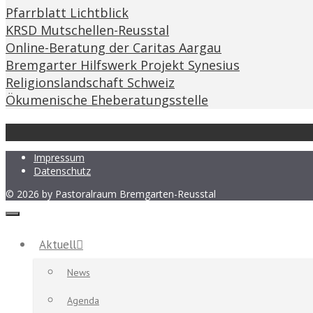
Pfarrblatt Lichtblick
KRSD Mutschellen-Reusstal
Online-Beratung der Caritas Aargau
Bremgarter Hilfswerk Projekt Synesius
Religionslandschaft Schweiz
Ökumenische Eheberatungsstelle
Impressum
Datenschutz
© 2026 by Pastoralraum Bremgarten-Reusstal
Schliessen
Aktuell
News
Agenda