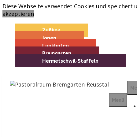
Springe
Diese Webseite verwendet Cookies und speichert u
zum
akzeptieren
Inhalt
Zufikon
Jonen
Lunkhofen
Bremgarten
Hermetschwil-Staffeln
Me
Menü