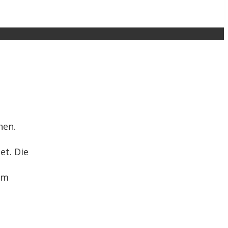
hen.
et. Die
im